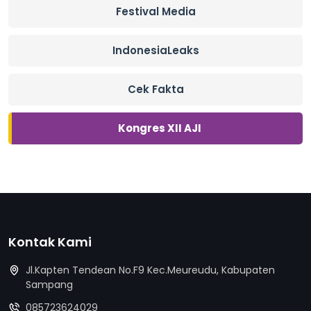
Festival Media
IndonesiaLeaks
Cek Fakta
Kongres XII AJI
Kontak Kami
Jl.Kapten Tendean No.F9 Kec.Meureudu, Kabupaten
Sampang
085723624029