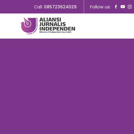
Follow us:
Call:
085723624029