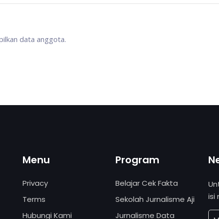
lkan data anggota.
Menu
Program
N
Privacy
Belajar Cek Fakta
Un
isi
Terms
Sekolah Jurnalisme Aji
Hubungi Kami
Jurnalisme Data