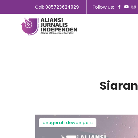
Follow us:
Call:
085723624029
Siara
anugerah dewan pers