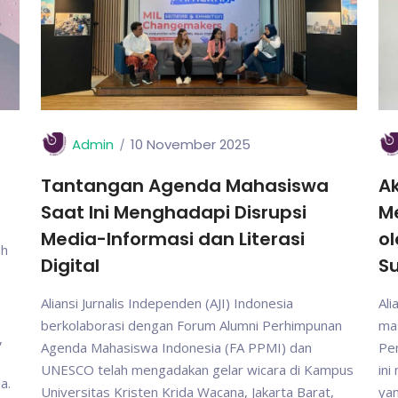
Admin
10 November 2025
Tantangan Agenda Mahasiswa
Ak
Saat Ini Menghadapi Disrupsi
M
Media-Informasi dan Literasi
ol
ah
Digital
S
Aliansi Jurnalis Independen (AJI) Indonesia
Ali
berkolaborasi dengan Forum Alumni Perhimpunan
mas
,
Agenda Mahasiswa Indonesia (FA PPMI) dan
Pen
UNESCO telah mengadakan gelar wicara di Kampus
in
a.
Universitas Kristen Krida Wacana, Jakarta Barat,
yan