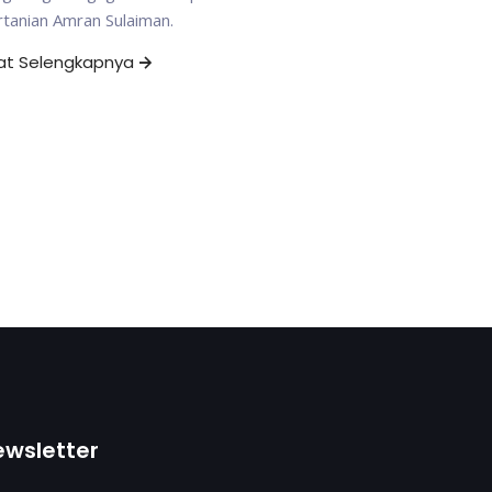
tanian Amran Sulaiman.
hat Selengkapnya
ewsletter