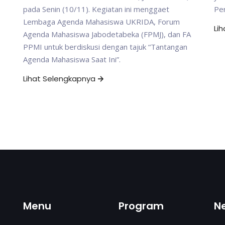
pada Senin (10/11). Kegiatan ini menggaet
Per
Lembaga Agenda Mahasiswa UKRIDA, Forum
Li
Agenda Mahasiswa Jabodetabeka (FPMJ), dan FA
PPMI untuk berdiskusi dengan tajuk “Tantangan
Agenda Mahasiswa Saat Ini”.
Lihat Selengkapnya
Menu
Program
N